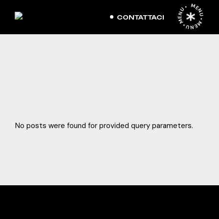
Skip
MENU • MENU • MENU •
to
the
CONTATTACI
content
No posts were found for provided query parameters.