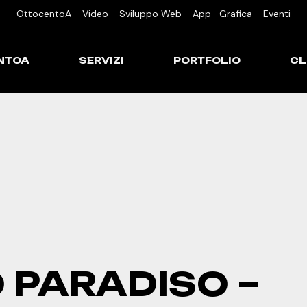
OttocentoA - Video - Sviluppo Web - App- Grafica - Eventi
NTOA
SERVIZI
PORTFOLIO
CL
PARADISO –