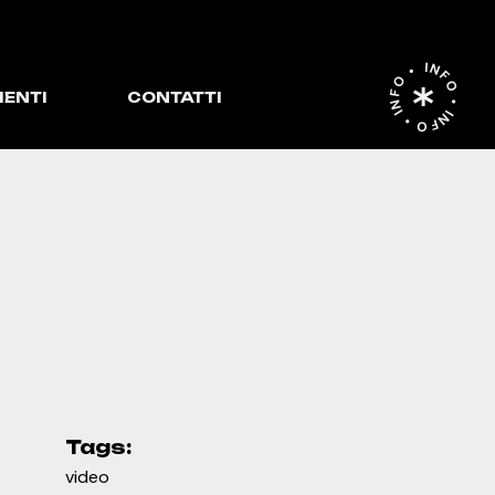
INFO • INFO • INFO •
IENTI
CONTATTI
Tags:
video