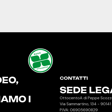
800A
OTTOCENTOA
DEO,
CONTATTI
SEDE LEG
IAMO I
OttocentoA di Peppe Scozz
Via Sammartino, 134 - 90141
P.IVA: 06905690829