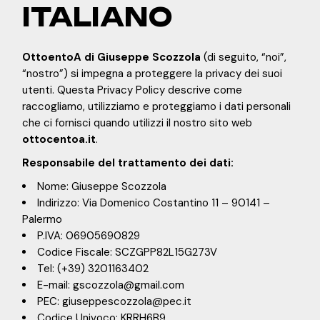
ITALIANO
OttoentoA di Giuseppe Scozzola
(di seguito, “noi”,
“nostro”) si impegna a proteggere la privacy dei suoi
utenti. Questa Privacy Policy descrive come
raccogliamo, utilizziamo e proteggiamo i dati personali
che ci fornisci quando utilizzi il nostro sito web
ottocentoa.it
.
Responsabile del trattamento dei dati:
Nome: Giuseppe Scozzola
Indirizzo: Via Domenico Costantino 11 – 90141 –
Palermo
P.IVA: 06905690829
Codice Fiscale: SCZGPP82L15G273V
Tel: (+39) 3201163402
E-mail: gscozzola@gmail.com
PEC: giuseppescozzola@pec.it
Codice Univoco: KRRH6B9