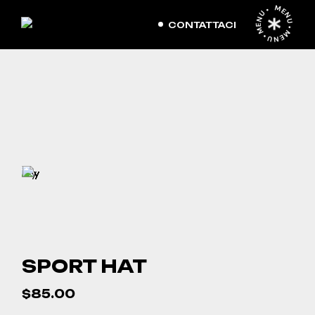
Skip
MENU • MENU • MENU •
to
the
CONTATTACI
content
SPORT HAT
$
85.00